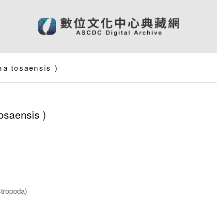
ma tosaensis
)
tosaensis
)
ropoda)