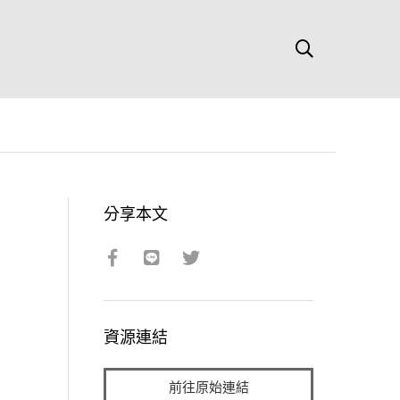
分享本文
資源連結
前往原始連結