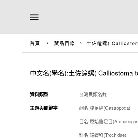
首頁
藏品目錄
土佐鐘螺(
Calliosto
中文名(學名):土佐鐘螺(
Calliostoma 
資料類型
台灣貝類名錄
主題與關鍵字
綱名:腹足綱(Gastropoda)
目名:原始腹足目(Archaeogast
科名:鐘螺科(Trochidae)