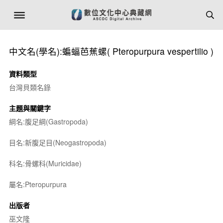
中文名(學名):蝙蝠芭蕉螺(
Pteropurpura vespertilio
)
資料類型
台灣貝類名錄
主題與關鍵字
綱名:腹足綱(Gastropoda)
目名:新腹足目(Neogastropoda)
科名:骨螺科(Muricidae)
屬名:
Pteropurpura
出版者
巫文隆