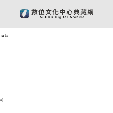
nata
a)