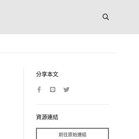
分享本文
資源連結
前往原始連結