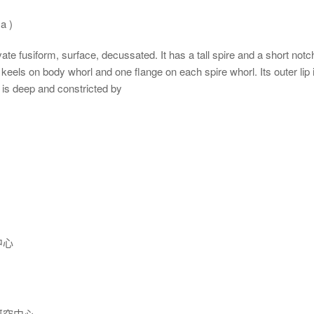
ma
)
fusiform, surface, decussated. It has a tall spire and a short notc
 keels on body whorl and one flange on each spire whorl. Its outer lip 
s is deep and constricted by
中心
研究中心