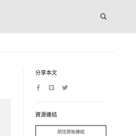
分享本文
資源連結
前往原始連結