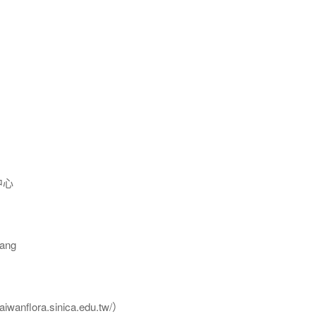
中心
ang
flora.sinica.edu.tw/）