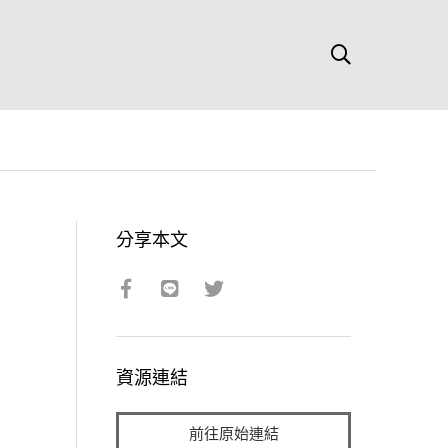
分享本文
資源連結
前往原始連結