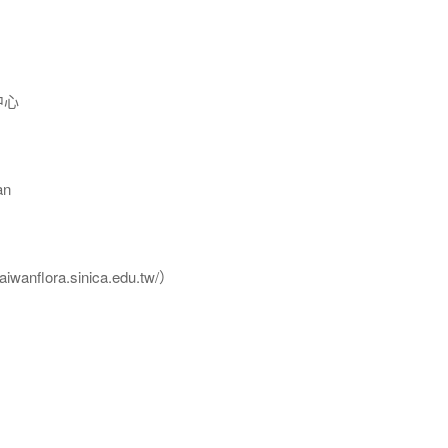
中心
an
flora.sinica.edu.tw/）