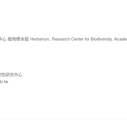
 Herbarium, Research Center for Biodiversity, Acade
樣性研究中心
du.tw