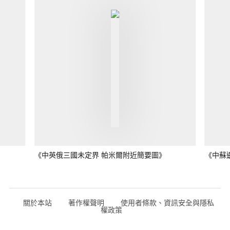
《中英俄三國未定界 帕米爾附近簡要圖》
《中蘇
關於本站
著作權聲明
使用者條款、資訊安全與隱私
權政策