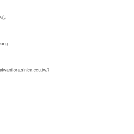
中心
ong
flora.sinica.edu.tw/）