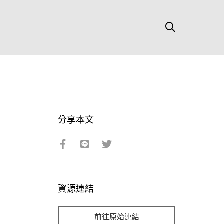
分享本文
資源連結
前往原始連結