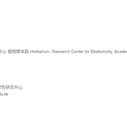
 Herbarium, Research Center for Biodiversity, Acade
樣性研究中心
du.tw