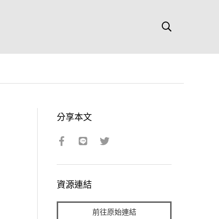
分享本文
資源連結
前往原始連結