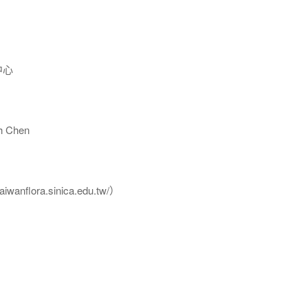
中心
 Chen
flora.sinica.edu.tw/）