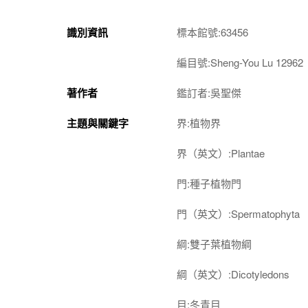
識別資訊
標本館號:63456
編目號:Sheng-You Lu 12962
著作者
鑑訂者:吳聖傑
主題與關鍵字
界:植物界
界（英文）:Plantae
門:種子植物門
門（英文）:Spermatophyta
綱:雙子葉植物綱
綱（英文）:Dicotyledons
目:冬青目