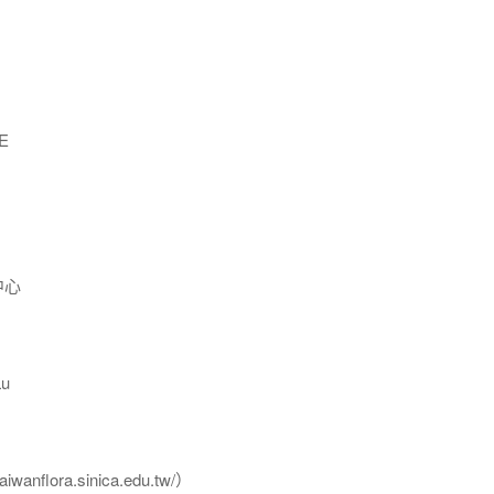
E
中心
u
flora.sinica.edu.tw/）