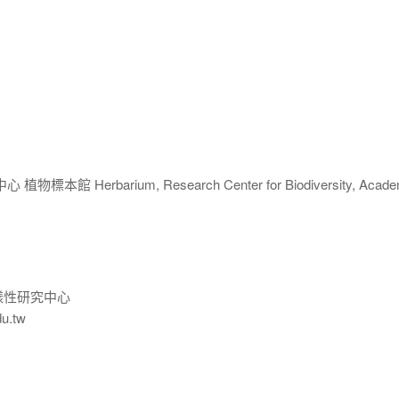
 Herbarium, Research Center for Biodiversity, Acade
樣性研究中心
du.tw