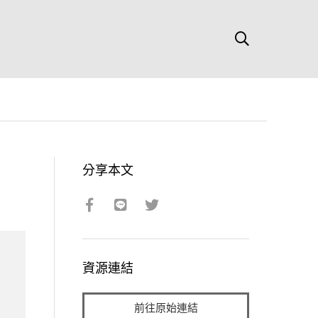
分享本文
資源連結
前往原始連結