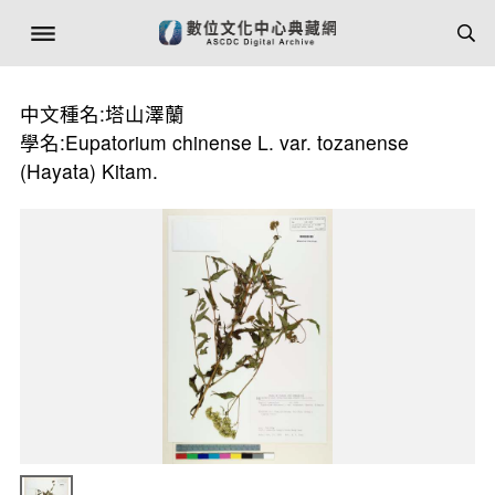
中文種名:塔山澤蘭
學名:Eupatorium chinense L. var. tozanense
(Hayata) Kitam.