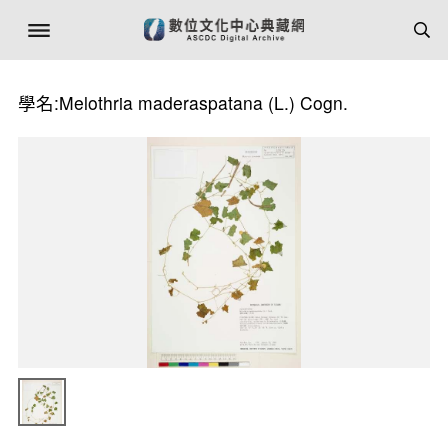
學名:Melothria maderaspatana (L.) Cogn.