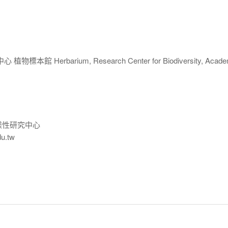
 Herbarium, Research Center for Biodiversity, Acade
樣性研究中心
du.tw