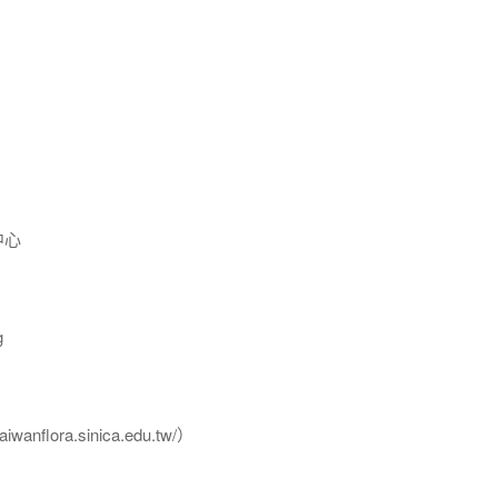
中心
g
flora.sinica.edu.tw/）