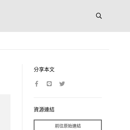
分享本文
資源連結
前往原始連結