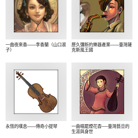
一曲夜來香——李香蘭（山口淑
歷久彌新的樂器產業——臺灣薩
子）
克斯風王國
永恆的嘆息——傳奇小提琴
一曲唱罷煙花杳──臺灣藝旦的
生涯與身世