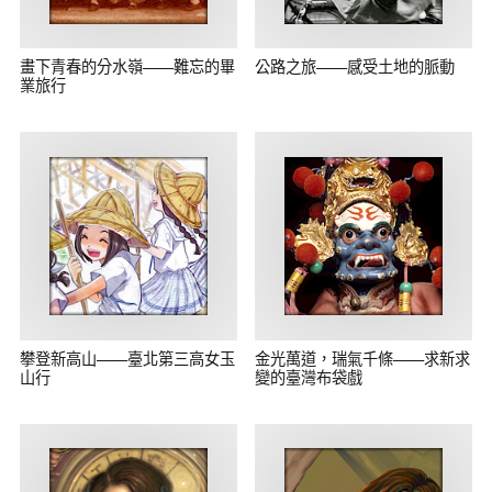
畫下青春的分水嶺——難忘的畢
公路之旅——感受土地的脈動
業旅行
攀登新高山——臺北第三高女玉
金光萬道，瑞氣千條——求新求
山行
變的臺灣布袋戲