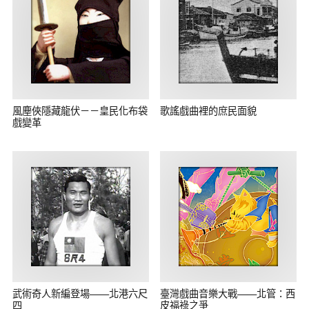
風塵俠隱藏龍伏－－皇民化布袋
歌謠戲曲裡的庶民面貌
戲變革
武術奇人新編登場——北港六尺
臺灣戲曲音樂大戰——北管：西
四
皮福祿之爭