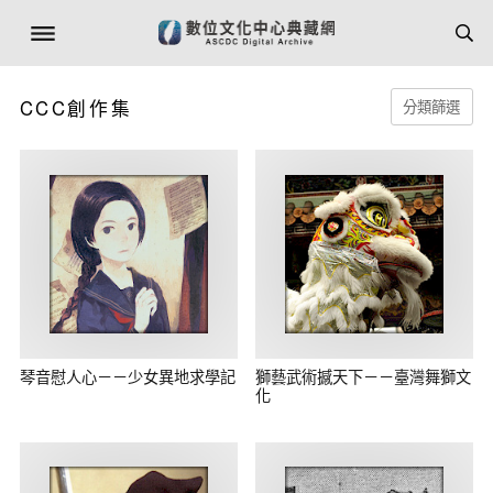
CCC創作集
分類篩選
琴音慰人心－－少女異地求學記
獅藝武術撼天下－－臺灣舞獅文
化