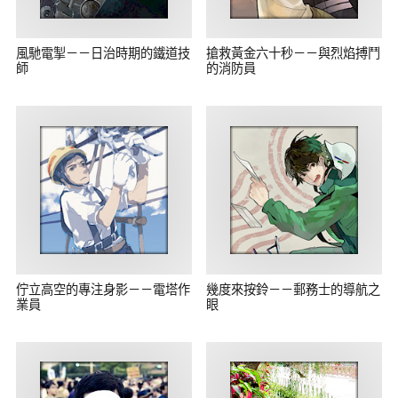
風馳電掣－－日治時期的鐵道技
搶救黃金六十秒－－與烈焰搏鬥
師
的消防員
佇立高空的專注身影－－電塔作
幾度來按鈴－－郵務士的導航之
業員
眼