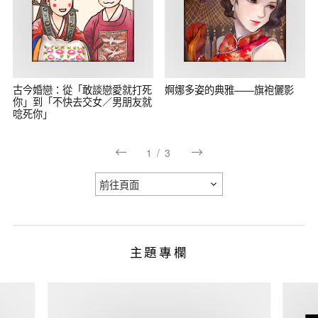
古今婚戀：從「敢談戀愛就打死
婀娜多姿的典雅——旗袍儷影
你」到「不快去交女／男朋友就
唸死你」
1
/
3
主題專欄