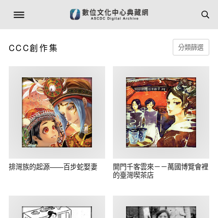
CCC創作集
分類篩選
排灣族的起源——百步蛇娶妻
開門千客雲來－－萬國博覽會裡
的臺灣喫茶店