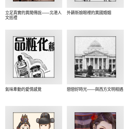
立足真實的異聞傳說——北港人
外籍新娘眼裡的異國婚姻
文巡禮
氣味牽動的愛情感覺
戀戀好時光——與西方文明相遇