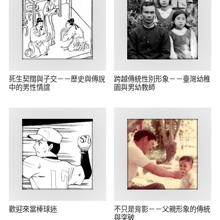
死生契闊與子交－－歷史與傳說
跨越傳統性別形象－－臺灣幼稚
中的男性情誼
園與男幼教師
歡迎來當棒球迷
不只是背影－－父親形象的傳統
與突破