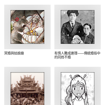
冥婚與姑娘廟
有情人難成連理——傳統婚俗中
的同姓不婚