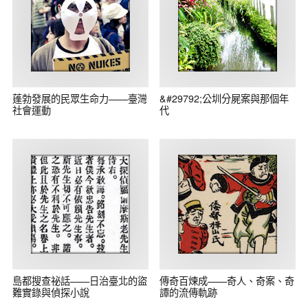
蓬勃發展的民眾生命力——臺灣
&#29792;公圳分屍案與那個年
社會運動
代
島都搜查祕話——日治臺北的盜
傳奇百煉成——奇人、奇案、奇
難實錄與偵探小說
譚的流傳軌跡