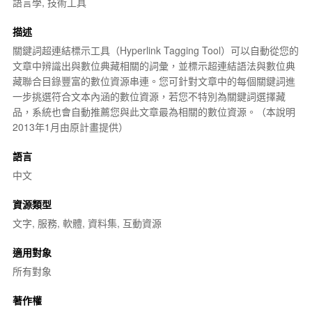
語言學, 技術工具
描述
關鍵詞超連結標示工具（Hyperlink Tagging Tool）可以自動從您的
文章中辨識出與數位典藏相關的詞彙，並標示超連結語法與
數位典
藏聯合目錄
豐富的數位資源串連。您可針對文章中的每個關鍵詞進
一步挑選符合文本內涵的數位資源，若您不特別為關鍵詞選擇藏
品，系統也會自動推薦您與此文章最為相關的數位資源。（本說明
2013年1月由原計畫提供）
語言
中文
資源類型
文字, 服務, 軟體, 資料集, 互動資源
適用對象
所有對象
著作權