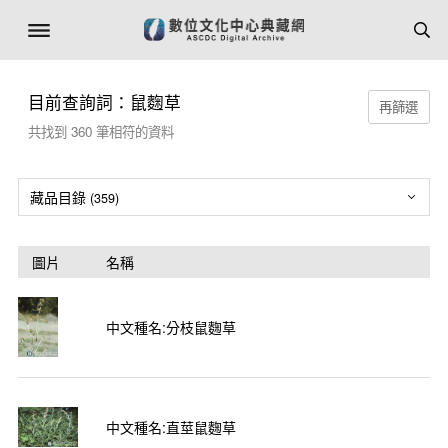
目前查詢詞：鼠麴草
再篩選
共找到
360
筆相符的資料
藏品目錄
(
359
)
圖片
名稱
中文種名:分枝鼠麴草
中文種名:直莖鼠麴草