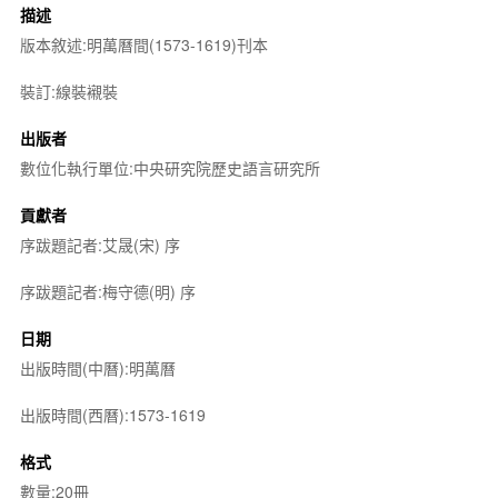
描述
版本敘述:明萬曆間(1573-1619)刊本
裝訂:線裝襯裝
出版者
數位化執行單位:中央研究院歷史語言研究所
貢獻者
序跋題記者:艾晟(宋) 序
序跋題記者:梅守德(明) 序
日期
出版時間(中曆):明萬曆
出版時間(西曆):1573-1619
格式
數量:20冊