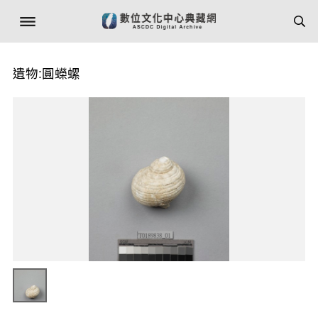
遺物:圓蠑螺