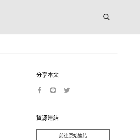
分享本文
資源連結
前往原始連結