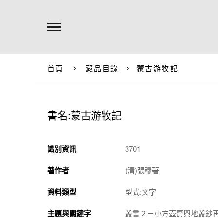
首頁
藏品目錄
蒙古游牧記
書名:蒙古游牧記
識別資訊
3701
著作者
(清)張穆著
資料類型
型式:文字
主題與關鍵字
叢書２－小方壺齋輿地叢鈔