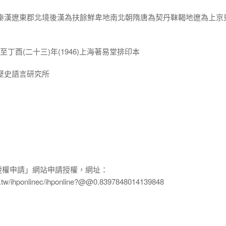
界秦漢遼東郡北境後漢為扶餘鮮卑地南北朝隋唐為契丹靺鞨地遼為上京
7)至丁酉(二十三)年(1946)上海著易堂排印本
歷史語言研究所
授權申請」網站申請授權，網址：
edu.tw/ihponlinec/ihponline?@@0.8397848014139848