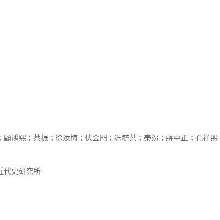
愷；顧鴻熙；蔡振；徐汝梅；伏金門；馮毓棻；秦汾；蔣中正；孔祥熙
近代史研究所