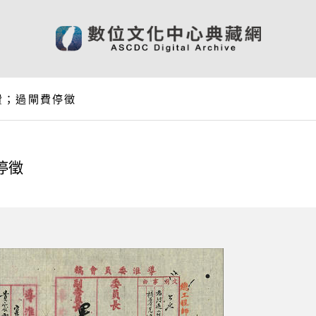
費；過閘費停徵
停徵