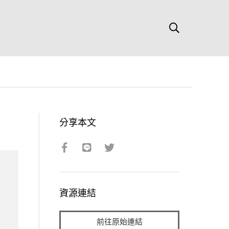
分享本文
資源連結
前往原始連結