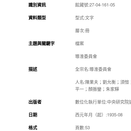
識別資訊
館藏號:27-04-161-05
資料類型
型式:文字
層次:冊
主題與關鍵字
檔案
導淮委員會
描述
全宗名:導淮委員會
人名:陳果夫；劉允衡；須
平一；顏振鑾；朱家驊
出版者
數位化執行單位:中央研究院
日期
西元年月（起）:1935-08
格式
頁數:53