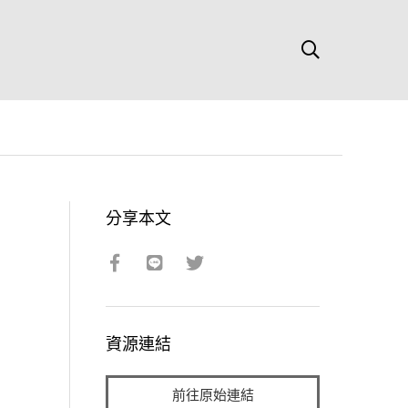
分享本文
資源連結
前往原始連結