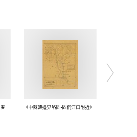
吉春
《中蘇韓邊界略圖-圖們江口附近》