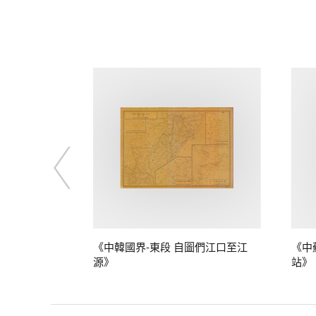
》
《中韓國界-東段 自圖們江口至江
《中
源》
站》