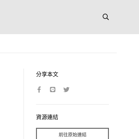
分享本文
資源連結
前往原始連結