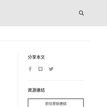
分享本文
資源連結
前往原始連結