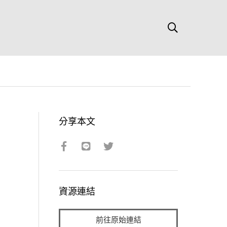
分享本文
資源連結
前往原始連結