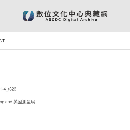
ST
-4_t323
 England 英國測量局