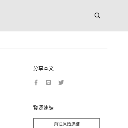
分享本文
資源連結
前往原始連結