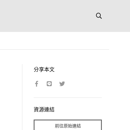
分享本文
資源連結
前往原始連結