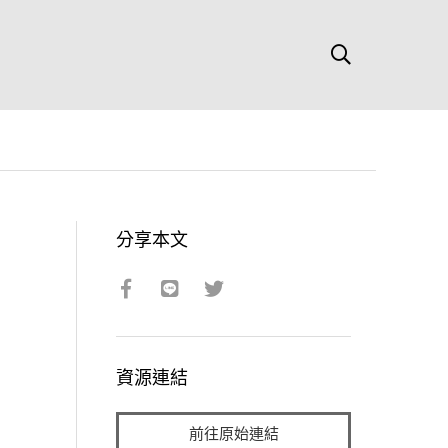
分享本文
資源連結
前往原始連結