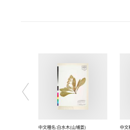
中文種名:白水木(山埔姜)
中文