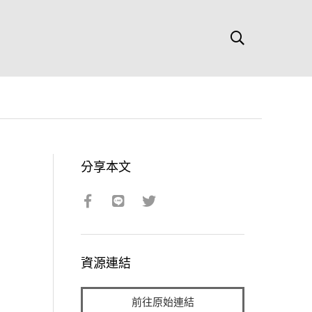
分享本文
資源連結
前往原始連結