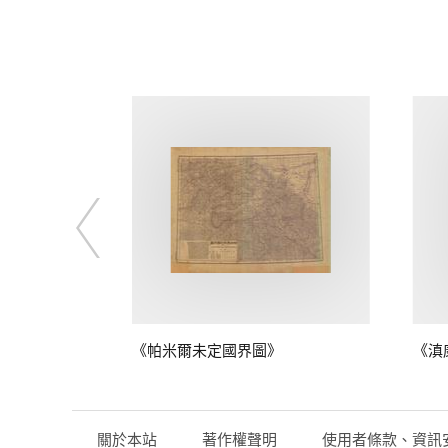
》
《帕米爾未定國界圖》
《滇
關於本站
著作權聲明
使用者條款、資訊