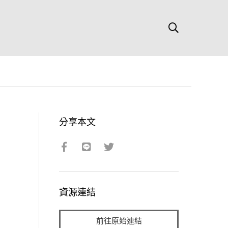
分享本文
資源連結
前往原始連結