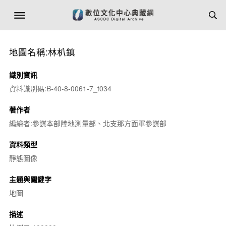
地圖名稱:林朳鎮
識別資訊
資料識別碼:B-40-8-0061-7_t034
著作者
編繪者:參謀本部陸地測量部、北支那方面軍參謀部
資料類型
靜態圖像
主題與關鍵字
地圖
描述