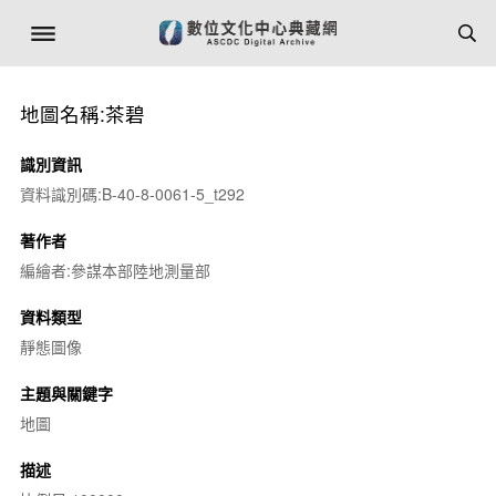
地圖名稱:茶碧
識別資訊
資料識別碼:B-40-8-0061-5_t292
著作者
編繪者:參謀本部陸地測量部
資料類型
靜態圖像
主題與關鍵字
地圖
描述