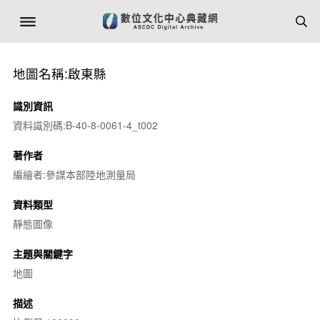
地圖名稱:啟東縣
識別資訊
資料識別碼:B-40-8-0061-4_t002
著作者
編繪者:參謀本部陸地測量局
資料類型
靜態圖像
主題與關鍵字
地圖
描述