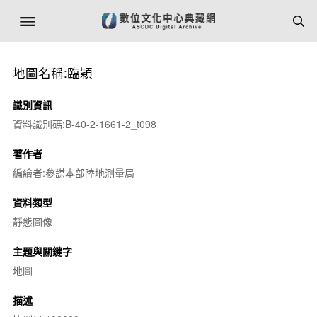
地圖名稱:臨穎
識別資訊
資料識別碼:B-40-2-1661-2_t098
著作者
編繪者:參謀本部陸地測量局
資料類型
靜態圖像
主題與關鍵字
地圖
描述