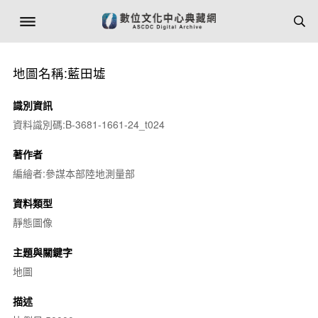
地圖名稱:藍田墟
識別資訊
資料識別碼:B-3681-1661-24_t024
著作者
編繪者:參謀本部陸地測量部
資料類型
靜態圖像
主題與關鍵字
地圖
描述