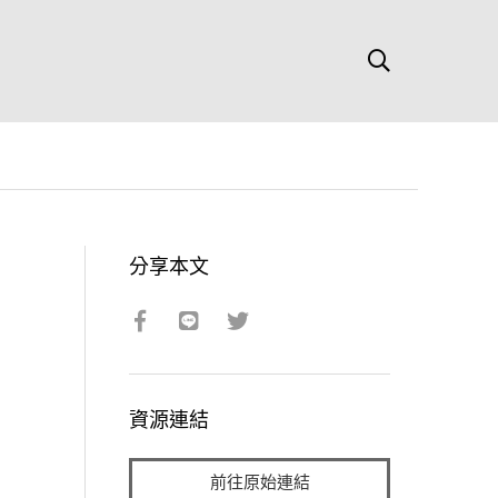
分享本文
資源連結
前往原始連結