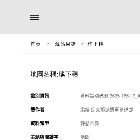
首頁
藏品目錄
瑤下積
地圖名稱:瑤下積
識別資訊
資料識別碼:B-3635-1661-9_t
著作者
編繪者:支那派遣軍參謀部
資料類型
靜態圖像
主題與關鍵字
地圖