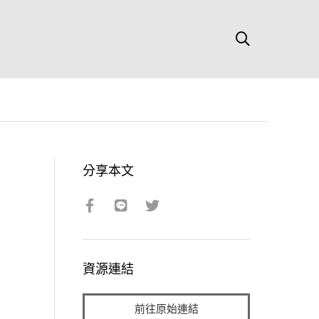
分享本文
資源連結
前往原始連結