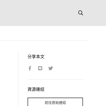
分享本文
資源連結
前往原始連結