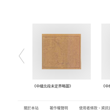
圖》
《中緬北段未定界略圖》
《中
關於本站
著作權聲明
使用者條款、資訊