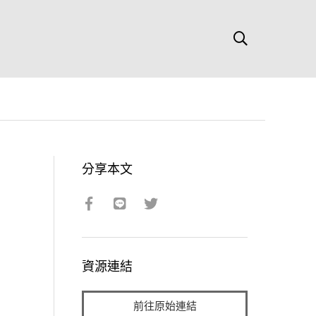
分享本文
資源連結
前往原始連結