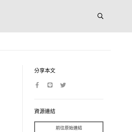
分享本文
資源連結
前往原始連結