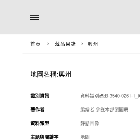
首頁
藏品目錄
興州
地圖名稱:興州
識別資訊
資料識別碼:B-3540-0261-1_t
著作者
編繪者:參謀本部製圖局
資料類型
靜態圖像
主題與關鍵字
地圖