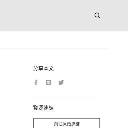
分享本文
資源連結
前往原始連結