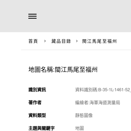
首頁
藏品目錄
閩江馬尾至福州
地圖名稱:閩江馬尾至福州
識別資訊
資料識別碼:B-35-1L-1461-52_
著作者
編繪者:海軍海道測量局
資料類型
靜態圖像
主題與關鍵字
地圖