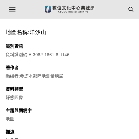
地圖名稱:洋沙山
識別資訊
資料識別碼:B-3082-1661-8_t146
著作者
編繪者:參謀本部陸地測量總局
資料類型
靜態圖像
主題與關鍵字
地圖
描述