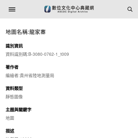
地圖名稱:龍家寨
識別資訊
資料識別碼:B-3080-0762-1_t009
著作者
編繪者:貴州省陸地測量局
資料類型
靜態圖像
主題與關鍵字
地圖
描述