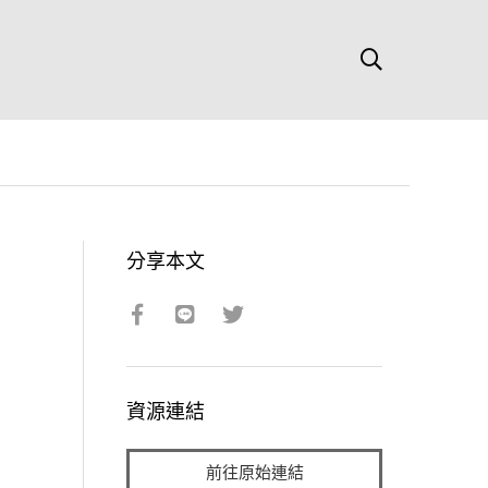
分享本文
資源連結
前往原始連結