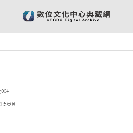
t064
劃委員會