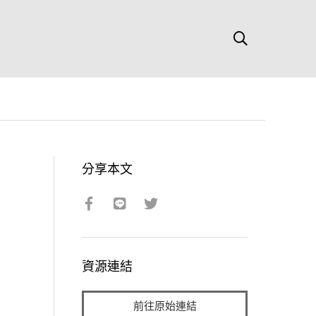
分享本文
資源連結
前往原始連結