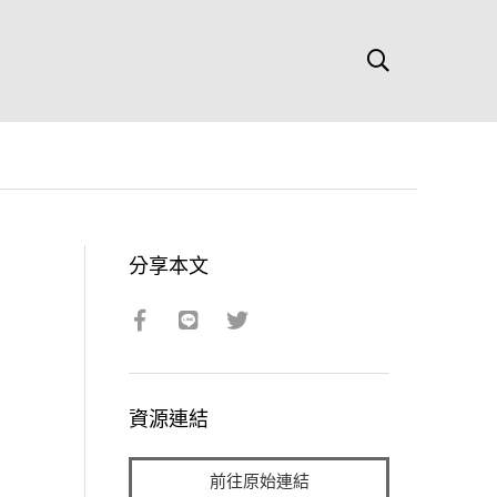
分享本文
資源連結
前往原始連結