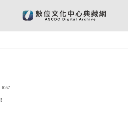
_t057
部