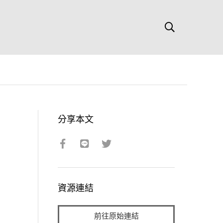
分享本文
資源連結
前往原始連結