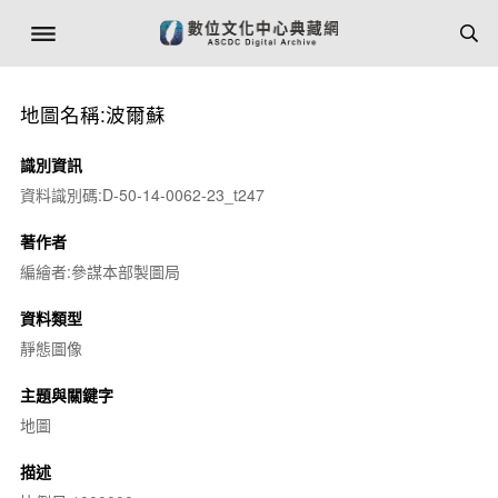
地圖名稱:波爾蘇
識別資訊
資料識別碼:D-50-14-0062-23_t247
著作者
編繪者:參謀本部製圖局
資料類型
靜態圖像
主題與關鍵字
地圖
描述