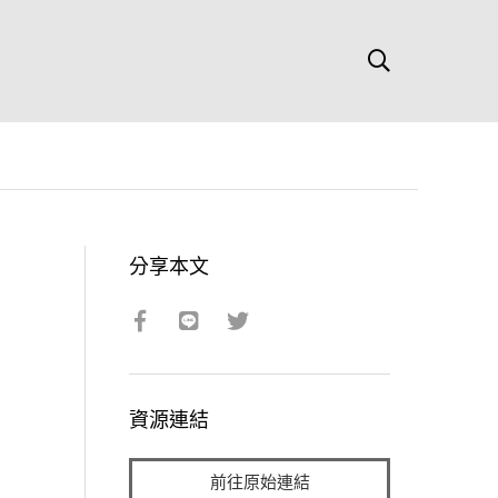
分享本文
資源連結
前往原始連結