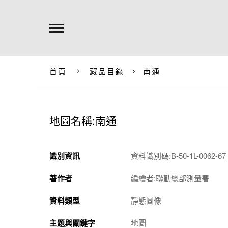
首頁
藏品目錄
南通
地圖名稱:南通
識別資訊
資料識別碼:B-50-1L-0062-67_
著作者
編繪者:聯勤總部測量署
資料類型
靜態圖像
主題與關鍵字
地圖