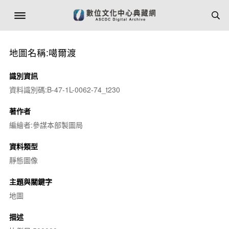
地圖名稱:噶爾渡
識別資訊
資料識別碼:B-47-1L-0062-74_t230
著作者
編繪者:參謀本部製圖局
資料類型
靜態圖像
主題與關鍵字
地圖
描述