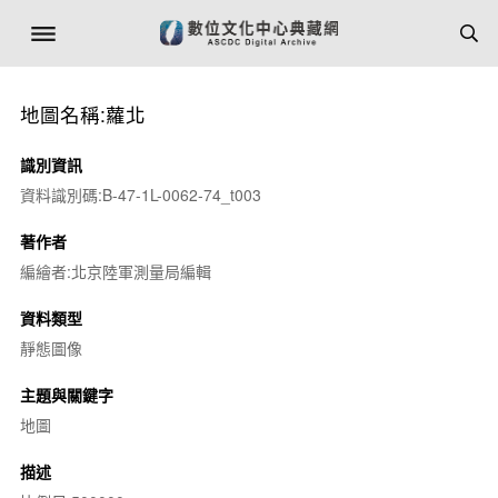
地圖名稱:蘿北
識別資訊
資料識別碼:B-47-1L-0062-74_t003
著作者
編繪者:北京陸軍測量局編輯
資料類型
靜態圖像
主題與關鍵字
地圖
描述